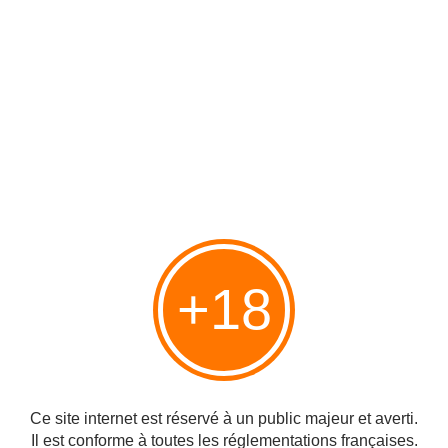
dans la région.
Nous fixons un rendez-vous demain matin à 9
heures, afin de visiter des villages de pêcheurs,
situés à 20 kilomètres, au nord de la capitale.
Nous savourons une délicieuse bière dans un café
à proximité. Nous nous installons près du canal. Le
début de la soirée est plaisant.
Plus tard, nous accédons au quartier de la gare en
passant par le
Dam
, la place principale
d'
Amsterdam
. Ce lieu emblématique et célèbre,
abrite
le Palais-Royal
, la
Nieuwe Kerk
(la nouvelle
+18
église) et le
Musée
Madame
Tussauds
Scénérama
(statues de cire de personnages
célèbres).
Ce site internet est réservé à un public majeur et averti.
Il est conforme à toutes les réglementations françaises.