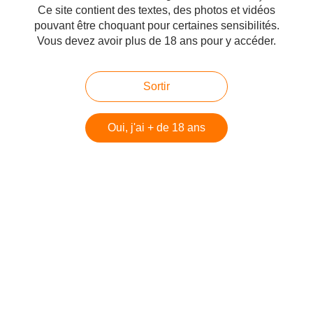
Ce site contient des textes, des photos et vidéos
pouvant être choquant pour certaines sensibilités.
Vous devez avoir plus de 18 ans pour y accéder.
À la tombée de la nuit, il n'y a presque pas de
circulation sur les grands axes de la ville, c'est idéal
pour savourer ces moments de bonheur.
Sortir
Nous poursuivons notre balade urbaine vers
Jordaan
. La gastronomie n'est pas locale, nous
Oui, j'ai + de 18 ans
nous installons à la table d'un restaurant
indonésien. Un voyage dans le voyage... Délicieux !
Nous nous régalons avec un nasi goren (du riz frit
avec différentes viandes et des légumes).
Le soleil est couché. Aux fenêtres des maisons qui
surplombent les rives, et des petits ponts qui
enjambent les canaux, de petites lumières blanches
apparaissent. Une petite touche de poésie, qui vient
sublimer ce véritable musée à ciel ouvert...