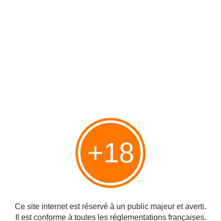
la salle d'attente, nous finalisons l'itinéraire que
nous avons prévu.
Flèche violette:
bus.
Lima - Tumbes
Flèche noire
: bus.
Lima - Paracas - Lima
Flèche verte:
bus
Zumba - Yurimagas
Flèche bleue:
bateau.
Yurimaguas - Iquitos
Flèche rouge:
avion.
Iquitos - Lima
+18
Ce site internet est réservé à un public majeur et averti.
Il est conforme à toutes les réglementations françaises.