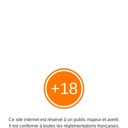
Question transport
Air
+18
Réservation effectuée le 9 février chez la
Compagnie
Air France
.
Bordeaux/Pari
s
/Montréal
.
Montréal/Paris/Bordeaux
. 1073 € pour les deux.
Ce site internet est réservé à un public majeur et averti.
Il est conforme à toutes les réglementations françaises.