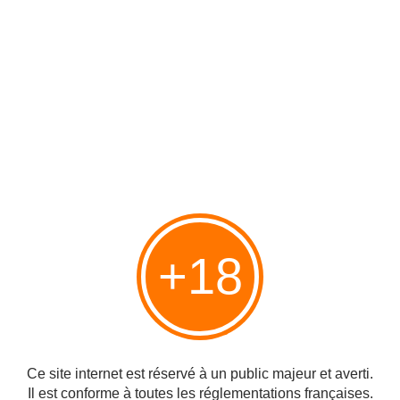
Un panneau de signalisation signale la
Praia do
Barril
(plage) sur la N125, à proximité du village de
Pédras d'el Rey
.
Je stationne la voiture. Un petit train parcourt les 1,5
km et emmène les visiteurs vers l'océan. Nous
effectuons le parcours à pied, sur une passerelle
flottante qui permet de traverser des lagunes et des
+18
écosystèmes sableux, des refuges essentiels pour
les oiseaux et la vie aquatique, avec de nombreux
crabes aux pinces démesurées.
Ce site internet est réservé à un public majeur et averti.
Il est conforme à toutes les réglementations françaises.