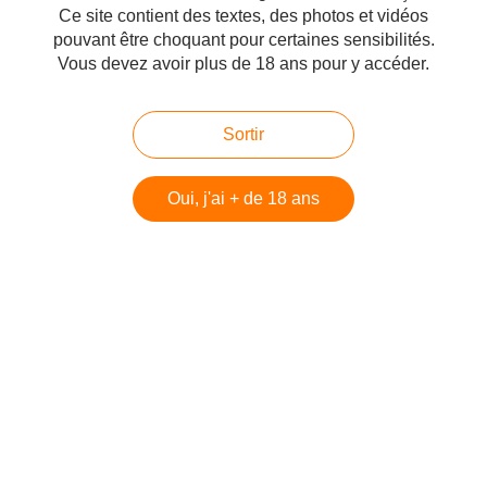
gâteaux. Réservation sur booking.com
Ce site contient des textes, des photos et vidéos
pouvant être choquant pour certaines sensibilités.
59,50
la nuit sans le petit-déjeuner.
€
Vous devez avoir plus de 18 ans pour y accéder.
Adresse à recommander.
Téléphone +39 347 561
6332.
Sortir
Oui, j'ai + de 18 ans
- - - - - - - - - - - - - - -
Question au quotidien