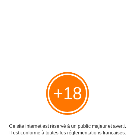
pavillon d'accueil des visiteurs, pour se repérer
dans l'enceinte.
Les ruines Mayas ont été reconnues au
Patrimoine
Mondial de l'Humanité par l'UNESCO
en 1980. Le
site fut découvert en 1570, mais les fouilles n'y ont
été entreprises qu'à partir du XIX
siècle
.
e
Dès les premiers mètres passés dans le parc, nous
sommes accueilli par une volée d'aras
(guacamayos).
Multicolores et braillards, ils ont élus domicile dans
+18
de grands arbres. En totale liberté, ils sont nourris
tous les matins par les employés du site.
On est captivé de longues minutes par la beauté
des plumages et les arabesques qu'ils réalisent
dans les branches. Les Mayas idolâtraient ces
Ce site internet est réservé à un public majeur et averti.
oiseaux.
Il est conforme à toutes les réglementations françaises.