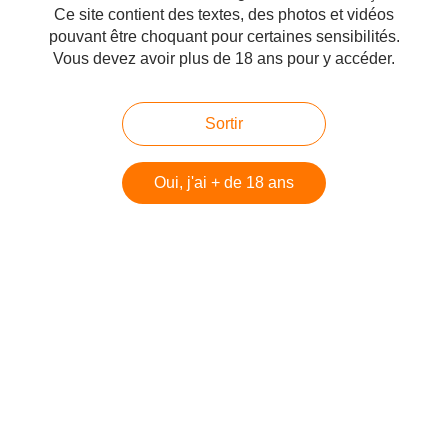
Leur présence est dû grâce à un programme de
Ce site contient des textes, des photos et vidéos
réintroduction de l'espèce.
pouvant être choquant pour certaines sensibilités.
Vous devez avoir plus de 18 ans pour y accéder.
Un multitude d'oiseaux colorés viennent se nourrir
dans les mangeoires. Des couleurs... Des couleurs
et encore des couleurs !
Sortir
Oui, j'ai + de 18 ans